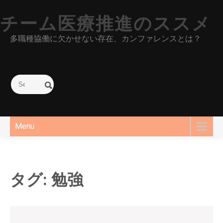
Skip
to
チーム医療推進のススメ
content
多職種協働に欠かせない存在、カンファレンスとは？
Menu
タグ:
勉強